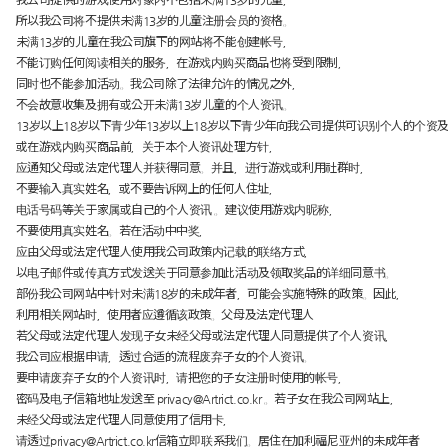
我公司提供的游戏使用对象内不包括未满13岁的儿童，
所以我公司将不提供未满13岁的儿童注册会员的资格。
未满13岁的儿童在我公司旗下的网站将不能创建帐号，
不能订购任何阅读相关的服务，在游戏内购买商品也将受到限制，
同时也不能参加活动。我公司除了法律允许的情况之外，
不会故意收集及拥有或公开未满13岁儿童的个人资讯。
13岁以上18岁以下青少年13岁以上18岁以下青少年向我公司提供可识别个人的个资
或在游戏内购买商品前，关于本个人资讯处理方针，
应通知父母或法定代理人并获得同意。并且，进行游戏或利用社群时，
不要输入真实姓名，或不要告诉网上的任何人住址，
电话号码等关于家属或自己的个人资讯 。建议使用游戏内昵称，
不要使用真实姓名。若在活动中中奖，
应由父母或法定代理人使用我公司政策内记载的联络方式，
以电子邮件或传真方式发送关于同意参加此活动及领取奖品的详细同意书。
部份我公司网站中针对未满18岁的未成年者，可能会实施特殊的政策。因此，
利用相关网站时，使用者应遵循该政策。父母及法定代理人
若父母或法定代理人发现子女未经父母或法定代理人同意提供了个人资讯，
我公司应根据申请，透过合适的流程废弃子女的个人资讯。
要申请废弃子女的个人资讯时，请把您的子女注册时使用的帐号，
密码及电子信箱地址发送至
privacy@Artrict.co.kr
。若子女在我公司网站上，
未经父母或法定代理人同意使用了信用卡，
请透过
privacy@Artrict.co.kr
信箱立即联系我们。居住在加利福尼亚州的未成年者