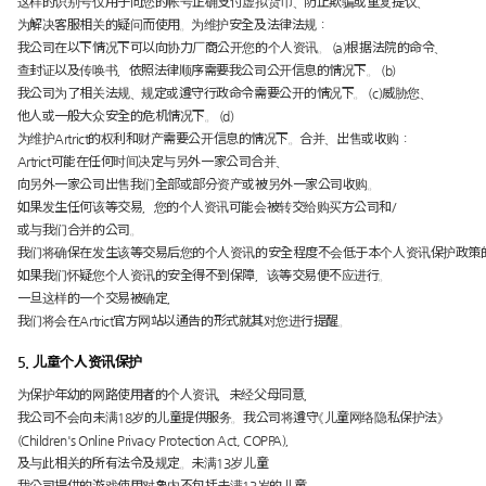
这样的识别号仅用于向您的帐号正确支付虚拟货币、防止欺骗或重复提议、
为解决客服相关的疑问而使用。为维护安全及法律法规：
我公司在以下情况下可以向协力厂商公开您的个人资讯。 (a)根据法院的命令、
查封证以及传唤书，依照法律顺序需要我公司公开信息的情况下。 (b)
我公司为了相关法规、规定或遵守行政命令需要公开的情况下。 (c)威胁您、
他人或一般大众安全的危机情况下。 (d)
为维护Artrict的权利和财产需要公开信息的情况下。合并、出售或收购：
Artrict可能在任何时间决定与另外一家公司合并、
向另外一家公司出售我们全部或部分资产或被另外一家公司收购。
如果发生任何该等交易，您的个人资讯可能会被转交给购买方公司和/
或与我们合并的公司。
我们将确保在发生该等交易后您的个人资讯的安全程度不会低于本个人资讯保护政策
如果我们怀疑您个人资讯的安全得不到保障，该等交易便不应进行。
一旦这样的一个交易被确定，
我们将会在Artrict官方网站以通告的形式就其对您进行提醒。
5. 儿童个人资讯保护
为保护年幼的网路使用者的个人资讯，未经父母同意，
我公司不会向未满18岁的儿童提供服务。我公司将遵守《儿童网络隐私保护法》
(Children's Online Privacy Protection Act, COPPA)，
及与此相关的所有法令及规定。未满13岁儿童