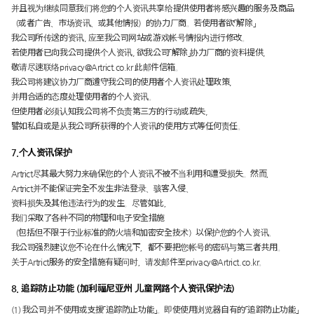
并且视为继续同意我们将您的个人资讯共享给提供使用者将感兴趣的服务及商品
（或者广告、市场资讯、或其他情报）的协力厂商。若使用者欲「解除」
我公司所传送的资讯, 应至我公司网站或游戏帐号情报内进行修改。
若使用者已向我公司提供个人资讯, 欲我公司「解除」协力厂商的资料提供,
敬请尽速联络
privacy@Artrict.co.kr
此邮件信箱。
我公司将建议协力厂商遵守我公司的使用者个人资讯处理政策,
并用合适的态度处理使用者的个人资讯。
但使用者必须认知我公司将不负责第三方的行动或疏失,
譬如私自或是从我公司所获得的个人资讯的使用方式等任何责任。
7.个人资讯保护
Artrict尽其最大努力来确保您的个人资讯不被不当利用和遭受损失。然而，
Artrict并不能保证完全不发生非法登录、骇客入侵、
资料损失及其他违法行为的发生。尽管如此，
我们采取了各种不同的物理和电子安全措施
（包括但不限于行业标准的防火墙和加密安全技术）以保护您的个人资讯。
我公司强烈建议您不论在什么情况下，都不要把您帐号的密码与第三者共用。
关于Artrict服务的安全措施有疑问时，请发邮件至
privacy@Artrict.co.kr
。
8. 追踪防止功能 (加利福尼亚州 儿童网路个人资讯保护法)
(1) 我公司并不使用或支援「追踪防止功能」。即使使用浏览器自有的「追踪防止功能」