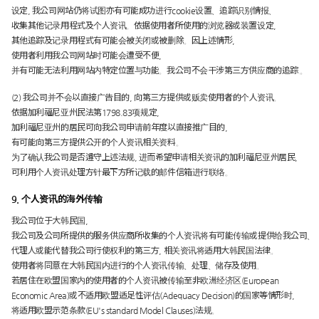
设定, 我公司网站仍将试图亦有可能成功进行cookie设置、追踪识别情报、
收集其他记录用程式及个人资讯。依据使用者所使用的浏览器或装置设定,
其他追踪及记录用程式有可能会被关闭或被删除。因上述情形,
使用者利用我公司网站时可能会遭受不便,
并有可能无法利用网站内特定位置与功能。我公司不会干涉第三方供应商的追踪 。
(2) 我公司并不会以直接广告目的, 向第三方提供或贩卖使用者的个人资讯。
依据加利福尼亚州民法第1798.83项规定,
加利福尼亚州的居民可向我公司申请前年度以直接推广目的,
有可能向第三方提供公开的个人资讯相关资料。
为了确认我公司是否遵守上述法规, 进而希望申请相关资讯的加利福尼亚州居民,
可利用个人资讯处理方针最下方所记载的邮件信箱进行联络。
9. 个人资讯的海外传输
我公司位于大韩民国,
我公司及公司所提供的服务供应商所收集的个人资讯将有可能传输或提供给我公司、
代理人或能代替我公司行使权利的第三方, 相关资讯将适用大韩民国法律。
使用者将同意在大韩民国内进行的个人资讯传输、处理、储存及使用。
若居住在欧盟国家内的使用者的个人资讯被传输至非欧洲经济区(European
Economic Area)或不适用欧盟适足性评估(Adequacy Decision)的国家等情形时,
将适用欧盟示范条款(EU's standard Model Clauses)法规。