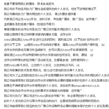
或者不要使用我们的服务。除本条规定外，
我公司并不向任何协力厂商传递或提供您的个人资讯。但在下述特定情况下，
我公司需向协力厂商共用您的个人资讯： 第3方服务提供者：
代表我公司运营Artrict平台、资料分析、市场推广服务、推广活动、邮件推广、
主机服务及包括客户服务（包括但不限于）
等提供服务的合作伙伴及协力厂商公司可能共用您的个人资讯，
但是仅限用于我公司所要求提供的服务方面。合作伙伴：
Artrict游戏透过Artrict平台进行运营的同时，其附属公司（以下统称“合作伙伴“）
进行以下工作。 (a)提供Artrict平台的维护服务，提高Artrict平台的用户便利性。 (b)
合作伙伴的游戏无需另外生成帐号，您可以透过Artrict平台直接使用。 (c)
接收透过Artrict平台所提供的合作伙伴游戏的任何资讯、新闻、通知。 (d)
合作伙伴所策划的任何推广活动或竞选，您都能参加。您所提供的(1)
您的Artrict帐号资讯，(2)您的个人资讯，(3)您的电话号码，(4)
我公司收集的技术及使 用资讯，或(5)进行游戏的资讯等个人资讯，
我公司为了上述目的或您在Artrict平台使用服务时有可能与合作伙伴共用您的个人资
我公司确保受我们信任的合作伙伴采取所有必要的措施来保护您的个人资讯及通讯资
如果您不再希望合作伙伴使用您的个人资讯，请发邮件至
privacy@Artrict.co.kr
，
我公司将向合作伙伴传达您的要求并采取适当的措施。合作推广：
我公司与协力厂商公司进行Artrict游戏合作推广时，将会使用您的个人资讯。
此时个人资讯的公开仅限为市场活动的执行、监督或完成而必须使用的范围内。
我公司确保受我们信任的协力厂商公司采取所有必要的措施来保护您的个人资讯及通