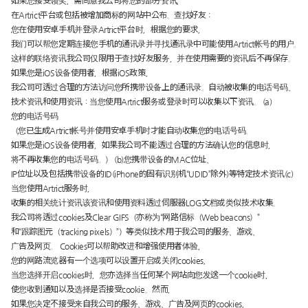
如果您接受领奖，需同意我公司将您的部分资讯，
在Artrict平台或包括被增加商标的网站中公布。查找好友：
您在使用安卓手机并登录Artrict平台时，根据您的要求，
我们可以帮您定期连接您手机的通讯录并寻找通讯录中可能使用Artrict帐号的用户。
这样的联络资讯我公司仅限用于查找好友服务，并在使用需要的资讯后不再保存。
如果您是iOS设备使用者，根据iOS政策，
我公司可透过合理的方法访问您所携带设备上的通讯录。自动被收集的电话号码、
技术资讯和使用资讯：当您使用Artrict服务或登录时可以收集以下资讯。 (a)
您的电话号码
（您已生成Artrict帐号并使用安卓手机时才能自动收集您的电话号码。
如果您是iOS设备使用者，如果我公司不能透过合理的方法确认您的信息时，
将不再收集您的电话号码。） (b)您携带设备的MAC位址、
IP位址以及包括携带设备的ID(iPhone的固有识别机“UDID”除外)等特定技术资讯(c)
当您使用Artrict服务时，
收集的相关统计资讯该资讯和使用资料透过伺服器LOG文档或类似技术收集。
我公司将透过cookies及Clear GIFS（亦称为“网路信标（Web beacons）”
和“跟踪图元（tracking pixels）”）等类似技术用于我公司的服务、游戏、
广告及网页。 Cookies可以帮助改进和增强使用者体验，
您的网路流览器有一个选项可以设置开启或关闭cookies，
当您选择开启cookies时，您亦选择当任何某个网站向您发送一个cookie时，
使您收到通知以及选择是否接受cookie。然而，
如果您决定不接受来自我公司的服务、游戏、广告及网页的cookies，