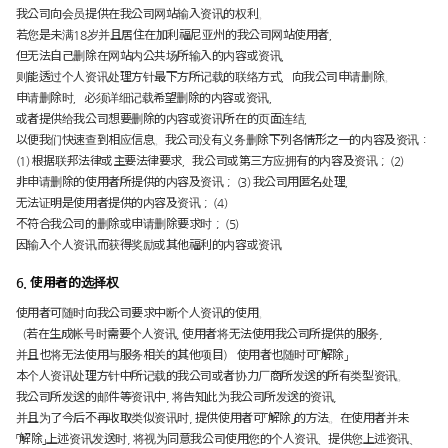
我公司向会员提供在我公司网站输入资讯的权利。
若您是未满18岁并且居住在加利福尼亚州的我公司网站使用者，
但无法自己删除在网站内公共场所输入的内容或资讯，
则能透过个人资讯处理方针最下方所记载的联络方式，向我公司申请删除。
申请删除时，必须详细记载希望删除的内容或资讯，
或者提供给我公司想要删除的内容或资讯所在的页面连结，
以便我们快速查到相应信息。我公司没有义务删除下列各情形之一的内容及资讯：
(1) 根据联邦法律或主要法律要求，我公司或第三方应拥有的内容及资讯； (2)
非申请删除的使用者所提供的内容及资讯； (3) 我公司用匿名处理，
无法证明是使用者提供的内容及资讯； (4)
不符合我公司的删除或申请删除要求时； (5)
因输入个人资讯而获得奖励或其他福利的内容或资讯
6. 使用者的选择权
使用者可随时向我公司要求中断个人资讯的使用。
（若在生成帐号时需要个人资讯, 使用者将无法使用我公司所提供的服务,
并且也将无法使用与服务相关的其他项目） 使用者也随时可「解除」
本个人资讯处理方针中所记载的我公司或者协力厂商所发送的所有类型资讯。
我公司所发送的邮件等资讯中, 将告知此为我公司所发送的资讯,
并且为了今后不再收取类似资讯时, 提供使用者可「解除」的方法。在使用者并未
「解除」上述资讯发送时, 将视为同意我公司使用您的个人资讯、提供您上述资讯、