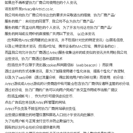
如果您不再希望协力厂商公司使用您的个人资讯，
请发邮件至
privacy@Artrict.co.kr
，
我公司将向协力厂商公司传达您的要求并采取适当的措施。协力厂商产品/
服务的推广：未经您的同意下，我公司不会为协力厂商产品/
服务的推广而主动共用您的个人资讯。为了开发与传达在协力厂商产品/
服务的网站或应用中的直接推广共用以下资讯。 (a)总体资讯
（您和其他Artrict使用者的总体资讯，并不包括针对您的特定资讯）(b)匿名信息，
以及(c)特定技术资讯（包括IP位址、携带设备的MAC位址、携带设备的ID）。
而且我公司允许协力厂商透过Artrict服务收集这样的或类似的资讯并共用给我公司。
这些资讯，协力厂商透过各种追踪技术
（包括但并不仅限于流览器cookies和网路信标（web beacon））而获得。
透过这样的方式收集资讯，是为了加强使用者个性化体验，提高个性化广告定制，
以及为了web分析（透过流量分析，得出其他用户的分析结果）而使用。积分墙：
Artrict游戏或Artrict游戏的计费商店中有可能会包含协力厂商供应者所主管的积分墙。
透过积分墙，协力厂商的广告可以向用户完成广告交互作用或市场推广提议
（包括生成帐号），作为代价可提供虚拟货币。
点击广告后您将脱离Artrict所管理的网站。
Artrict不负责及不就任何协力厂商网站承担责任。
这些提议根据您的地理位置和匿名人口统计学资讯向您展示。
为了给用户帐号正常支付货币并防止欺骗行为，
固有的识别号会给积分墙提供者共用。